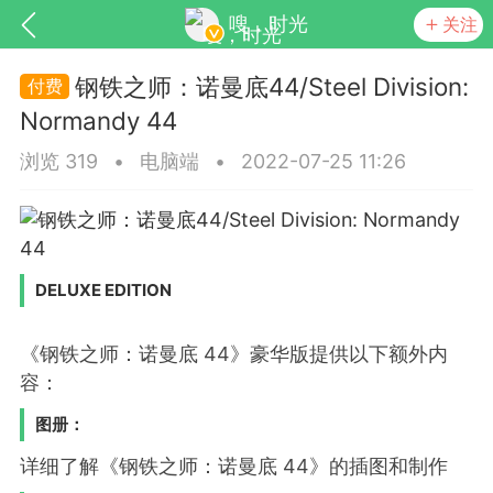
嗖，时光
关注
钢铁之师：诺曼底44/Steel Division:
Normandy 44
浏览 319
•
电脑端
•
2022-07-25 11:26
DELUXE EDITION
见的每个模块，几乎都可以后台设置
超级强大
《钢铁之师：诺曼底 44》豪华版提供以下额外内
容：
图册：
更新
商城
视频
详细了解《钢铁之师：诺曼底 44》的插图和制作