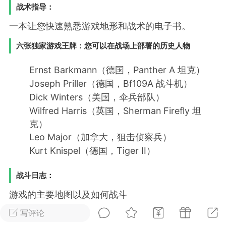
战术指导：
排行
在线
小黑屋
一本让您快速熟悉游戏地形和战术的电子书。
六张独家游戏王牌：您可以在战场上部署的历史人物
Ernst Barkmann（德国，Panther A 坦克）
实时动态
直播
Joseph Priller（德国，Bf109A 战斗机）
Dick Winters（美国，伞兵部队）
Wilfred Harris（英国，Sherman Firefly 坦
克）
Lv.8
极品会员
靓号
黑凤梨
Leo Major（加拿大，狙击侦察兵）
 21:51
电脑端
外挂制作
Kurt Knispel（德国，Tiger II）
战斗日志：
该内容只允许登录的用户查看
游戏的主要地图以及如何战斗
写评论
Paradox 论坛的豪华头像和图标