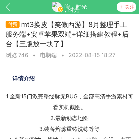
嗖，时光
关注
mt3换皮【笑傲西游】8月整理手工
服务端+安卓苹果双端+详细搭建教程+后
台【三版放一块了】
浏览 746
•
电脑端
•
2022-08-15 18:27
详情介绍
SNS基于wordpress开发
你所看见
1.全新15门派完整经脉无BUG，全部高清手游素材可
看实机截图。
2.最新动态地图
更新
商城
视频
3.装备熔炼重铸洗练等等