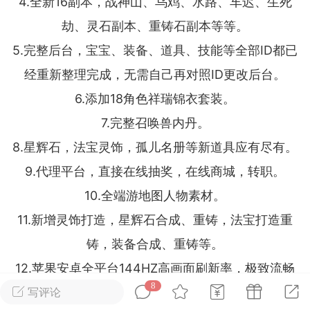
4.全新16副本，战神山、乌鸡、水路、车迟、生死
劫、灵石副本、重铸石副本等等。
排行
在线
小黑屋
5.完整后台，宝宝、装备、道具、技能等全部ID都已
经重新整理完成，无需自己再对照ID更改后台。
6.添加18角色祥瑞锦衣套装。
实时动态
直播
7.完整召唤兽内丹。
8.星辉石，法宝灵饰，孤儿名册等新道具应有尽有。
9.代理平台，直接在线抽奖，在线商城，转职。
Lv.8
极品会员
靓号
黑凤梨
10.全端游地图人物素材。
 21:51
电脑端
外挂制作
11.新增灵饰打造，星辉石合成、重铸，法宝打造重
铸，装备合成、重铸等。
该内容只允许登录的用户查看
12.苹果安卓全平台144HZ高画面刷新率，极致流畅
8
的画质操作。
写评论