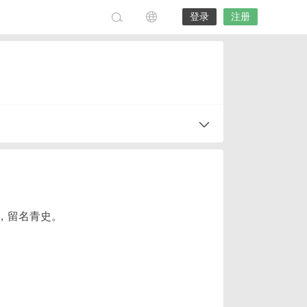
登录
注册
，留名青史。