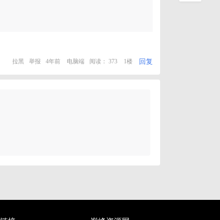
回复
拉黑
举报
4年前
电脑端
阅读： 373
1楼