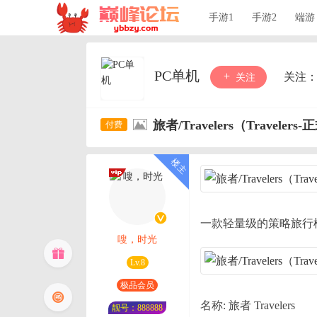
手游1
手游2
端游
PC单机
关注
关注
旅者/Travelers（Travelers-
一款轻量级的策略旅行
嗖，时光
Lv.8
极品会员
名称: 旅者 Travelers
靓号：888888