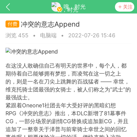
嗖，时光
关注
冲突的意志Append
浏览 455
•
电脑端
•
2022-07-26 15:46
在这没人敢确信自己有明天的世界中，每个人，都
期待着自己能够拥有梦想，而凌驾在这一切之上
SNS基于wordpress开发
你所看见
的，则是一名在刀尖上跳舞的百战猛者 —— 幸世，
维克托骑士团最强的女骑士，被人们称之为“武士”的
最强战士。
紧跟着Oneone1社团去年大受好评的黑暗幻想
RPG《冲突的意志》推出，本DLC新增了81幕事件
更新
商城
视频
CG，一部分场景的剧情CG替换或追加新CG，并且
追加了一整章关于泽普与前辈骑士幸世之间的回忆