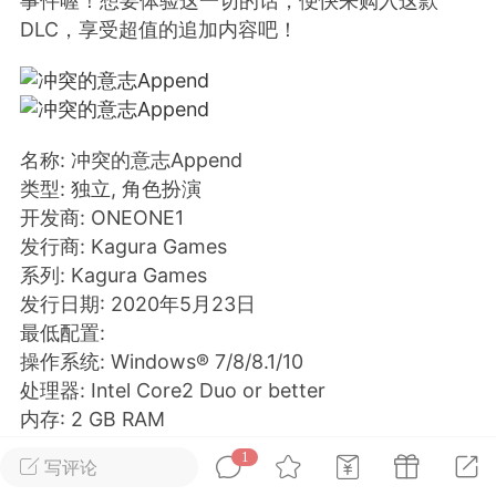
事件喔！想要体验这一切的话，便快来购入这款
DLC，享受超值的追加内容吧！
排行
在线
小黑屋
实时动态
直播
名称: 冲突的意志Append
类型: 独立, 角色扮演
开发商: ONEONE1
发行商: Kagura Games
系列: Kagura Games
Lv.8
极品会员
靓号
黑凤梨
发行日期: 2020年5月23日
 21:51
电脑端
外挂制作
最低配置:
操作系统: Windows® 7/8/8.1/10
处理器: Intel Core2 Duo or better
该内容只允许登录的用户查看
内存: 2 GB RAM
显卡: DirectX 9/OpenGL 4.1 capable GPU
1
写评论
DirectX 版本: 9.0