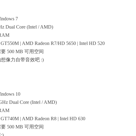
ndows 7
Dual Core (Intel / AMD)
 RAM
GT550M | AMD Radeon R7/HD 5650 | Intel HD 520
要 500 MB 可用空间
的想像力自带音效吧 :)
ndows 10
z Dual Core (Intel / AMD)
 RAM
GT740M | AMD Radeon R8 | Intel HD 630
要 500 MB 可用空间
:)。