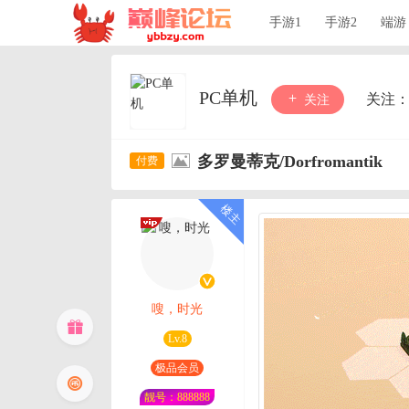
手游1
手游2
端游
PC单机
关注
关注
多罗曼蒂克/Dorfromantik
嗖，时光
Lv.8
极品会员
靓号：888888