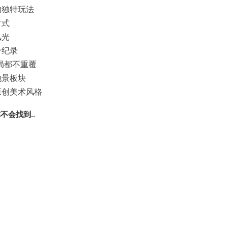
的独特玩法
方式
风光
分纪录
局都不重覆
地景板块
原创美术风格
你不会找到..