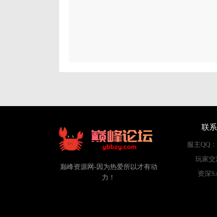
联系
服主QQ：84
玩家交
巅峰资源网-因为热爱所以才有动
资深S
力！