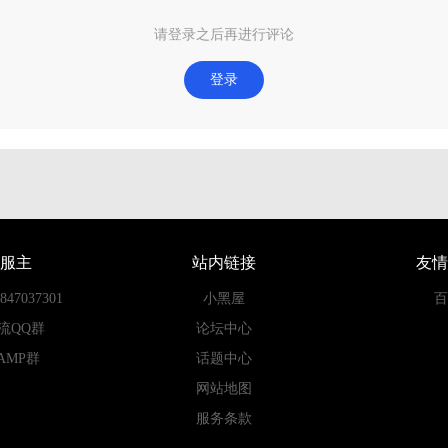
请登录之后再进行评论
登录
服主
站内链接
友情
7037301
小黑屋
百
流QQ群
论坛中心
AMP群
话题中心
网站地图
服务条款