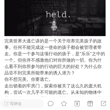
排行
在线
小黑屋
实时动态
直播
完美世界大逃亡讲的是一个关于培养完美孩子的故
事。任何不能完成这一使命的孩子都会被管理者带
走。你是一个参与这项行动的孩子，是“乐乐”之中的
一个。但你并不感激他们对你所做的一切。你为什
Lv.8
极品会员
靓号
黑凤梨
么看不到你所参与的行动的巨大的好处？为什么你
 21:51
电脑端
外挂制作
品尝不到完美所能带来的诱人潜力？
你不想完美。你要逃亡。
走出锁着的牢房门，探索你被关了这么久的庞大机
该内容只允许登录的用户查看
构，尝试一次几乎不可能的逃亡。从未知的物体中
获得援助，避开管理者，躲避神秘的怪物，揭开黑
写评论
暗的秘密，最重要的是-生存下来。