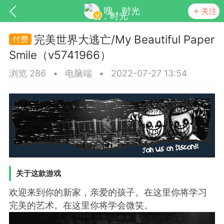
嗖，时光
关注
完美世界大逃亡/My Beautiful Paper
Smile（v5741966）
浏览 286
•
电脑端
•
2022-07-27 13:54
SNS基于wordpress开发
你所看见
关于这款游戏
欢迎来到你的新家，亲爱的孩子。在这里你将学习
更新
商城
视频
完美的艺术。在这里你将学会微笑。