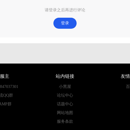
请登录之后再进行评论
登录
服主
站内链接
友情
7037301
小黑屋
百
流QQ群
论坛中心
AMP群
话题中心
网站地图
服务条款