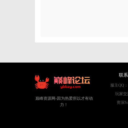
联系
服主QQ：84
玩家交
巅峰资源网-因为热爱所以才有动
资深S
力！