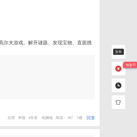
休闲冒险高尔夫游戏。解开谜题、发现宝物、直面挑
回复
拉黑
举报
4年前
电脑端
阅读： 487
1楼