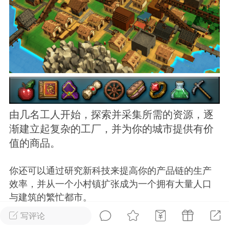
排行
在线
小黑屋
实时动态
直播
由几名工人开始，探索并采集所需的资源，逐
渐建立起复杂的工厂，并为你的城市提供有价
Lv.8
极品会员
靓号
黑凤梨
值的商品。
 21:51
电脑端
外挂制作
你还可以通过研究新科技来提高你的产品链的生产
效率，并从一个小村镇扩张成为一个拥有大量人口
该内容只允许登录的用户查看
与建筑的繁忙都市。
– 依据环境选择最佳的交通方式：公路、马车、矿
写评论
车、传送带或者魔力设备