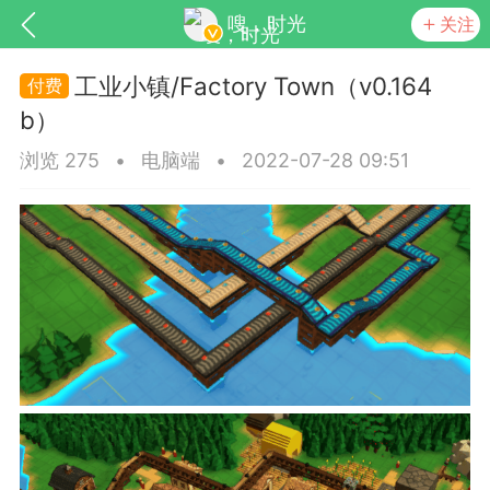
嗖，时光
关注
工业小镇/Factory Town（v0.164
b）
浏览 275
•
电脑端
•
2022-07-28 09:51
SNS基于wordpress开发
你所看见
更新
商城
视频