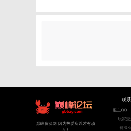
联系
服主QQ：84
玩家交
巅峰资源网-因为热爱所以才有动
资深S
力！