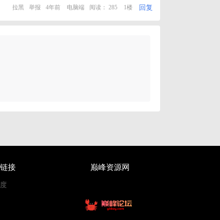
回复
拉黑
举报
4年前
电脑端
阅读： 285
1楼
链接
巅峰资源网
度