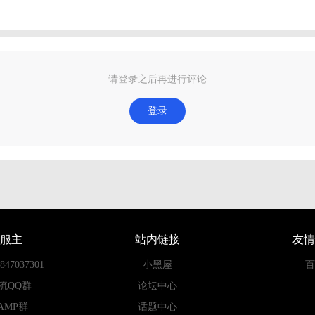
请登录之后再进行评论
登录
服主
站内链接
友情
7037301
小黑屋
百
流QQ群
论坛中心
AMP群
话题中心