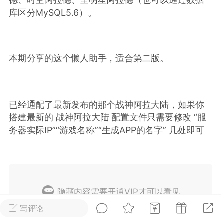
库区分MySQL5.6）。
排行
在线
小黑屋
本期分享的这个懒人助手，适合第二版。
实时动态
直播
已经通配了最新发布的那个战神阿拉大陆，如果你
搭建最新的 战神阿拉大陆 配置文件只需要修改 “服
Lv.8
极品会员
靓号
黑凤梨
务器实际IP”“游戏名称”“生成APP的名字” 几处即可
 21:51
电脑端
外挂制作
该内容只允许登录的用户查看
隐藏内容需要开通VIP才可以看见
写评论
开通