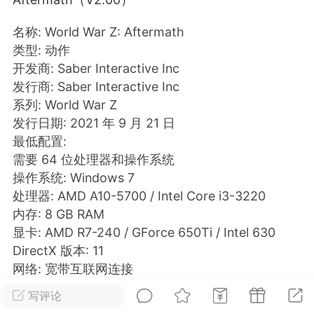
排行
在线
小黑屋
名称: World War Z: Aftermath
类型: 动作
开发商: Saber Interactive Inc
发行商: Saber Interactive Inc
实时动态
直播
系列: World War Z
发行日期: 2021 年 9 月 21 日
最低配置:
需要 64 位处理器和操作系统
操作系统: Windows 7
Lv.8
极品会员
靓号
黑凤梨
处理器: AMD A10-5700 / Intel Core i3-3220
 21:51
电脑端
外挂制作
内存: 8 GB RAM
显卡: AMD R7-240 / GForce 650Ti / Intel 630
DirectX 版本: 11
该内容只允许登录的用户查看
网络: 宽带互联网连接
存储空间: 需要 50 GB 可用空间
写评论
声卡: Yes