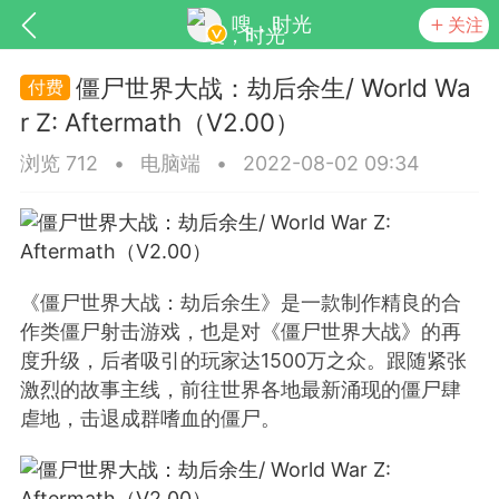
嗖，时光
关注
僵尸世界大战：劫后余生/ World Wa
r Z: Aftermath（V2.00）
浏览 712
•
电脑端
•
2022-08-02 09:34
见的每个模块，几乎都可以后台设置
超级强大
《僵尸世界大战：劫后余生》是一款制作精良的合
作类僵尸射击游戏，也是对《僵尸世界大战》的再
度升级，后者吸引的玩家达1500万之众。跟随紧张
激烈的故事主线，前往世界各地最新涌现的僵尸肆
虐地，击退成群嗜血的僵尸。
更新
商城
视频