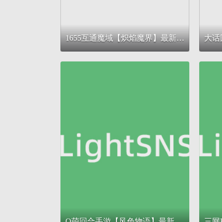
1655互通魔域【炽焰魔界】最新整理Win系半手工服务端+本地验证+本地注册+全套工具+详细搭建教程
Q萌回合手游【风色物语】最新整理Linux手工服务端+安卓苹果双端+GM物品充值后台+详细搭建教程