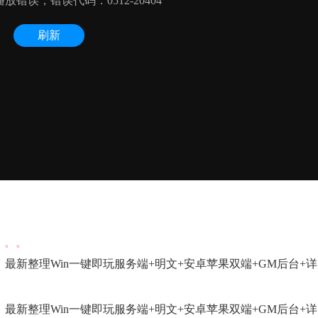
。
。。。