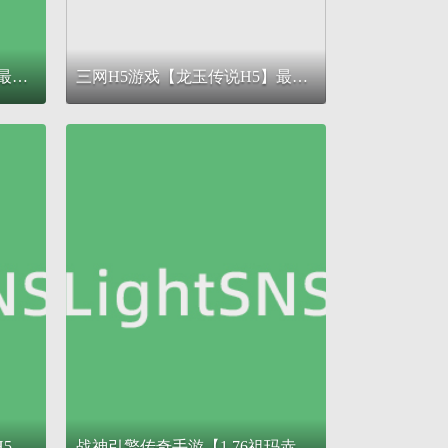
三网H5游戏【仙迹哪吒H5】最新整理单机一键即玩镜像服务端+Linux手工服务端+GM后台+详细搭建教程
三网H5游戏【龙玉传说H5】最新整理Linux手工服务端+GM后台+CKD后台+详细搭建教程
典藏三网H5游戏【血战屠龙H5】最新整理Win系复古服务端+GM后台+详细搭建教程
战神引擎传奇手游【1.76祖玛赤月经典复古升级白猪3】最新整理Win系复古服务端+安卓苹果双端+GM授权物品后台+详细搭建教程