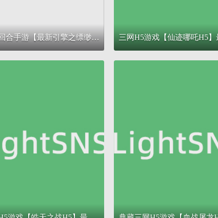
大话回合手游【最新引擎之缥缈西游修复版本】最新整理Linux手工服务端+安卓苹果双端+管理后台+详细搭建教程+视频教程
三网H5游戏【皓天之战H5】最新整理Win一键服务端+GM授权后台+详细搭建教程