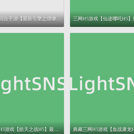
大话回合手游【最新引擎之缥缈西游修复版本】最新整理Linux手工服务端+安卓苹果双端+管理后台+详细搭建教程+视频教程
三网H5游戏【皓天之战H5】最新整理Win一键服务端+GM授权后台+详细搭建教程