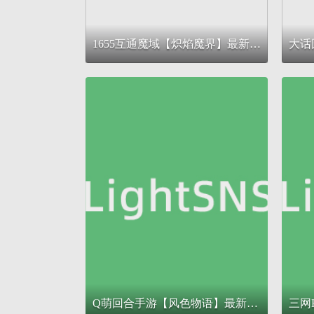
1655互通魔域【炽焰魔界】最新整理Win系半手工服务端+本地验证+本地注册+全套工具+详细搭建教程
Q萌回合手游【风色物语】最新整理Linux手工服务端+安卓苹果双端+GM物品充值后台+详细搭建教程