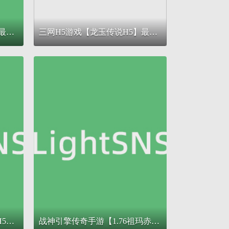
三网H5游戏【仙迹哪吒H5】最新整理单机一键即玩镜像服务端+Linux手工服务端+GM后台+详细搭建教程
三网H5游戏【龙玉传说H5】最新整理Linux手工服务端+GM后台+CKD后台+详细搭建教程
典藏三网H5游戏【血战屠龙H5】最新整理Win系复古服务端+GM后台+详细搭建教程
战神引擎传奇手游【1.76祖玛赤月经典复古升级白猪3】最新整理Win系复古服务端+安卓苹果双端+GM授权物品后台+详细搭建教程