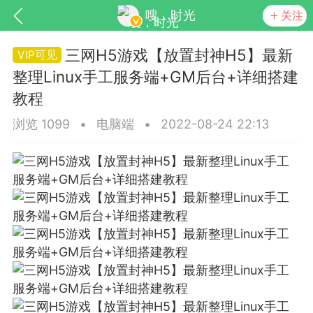
嗖，时光
关注
三网H5游戏【放置封神H5】最新
整理Linux手工服务端+GM后台+详细搭建
教程
浏览 1099
•
电脑端
•
2022-08-24 22:13
SNS基于wordpress开发
你所看见
更新
商城
视频