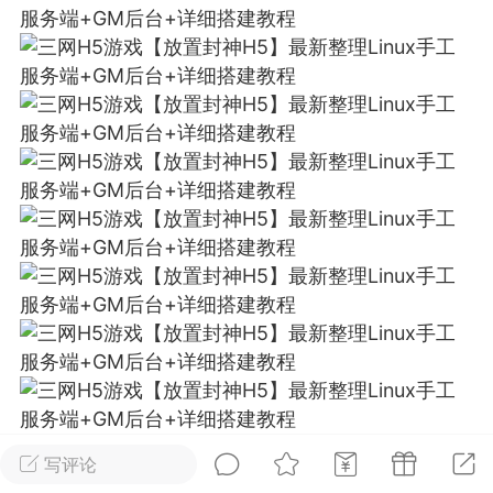
排行
在线
小黑屋
实时动态
直播
Lv.8
极品会员
靓号
黑凤梨
 21:51
电脑端
外挂制作
该内容只允许登录的用户查看
写评论