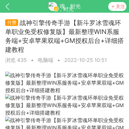
嗖，时光
关注
战神引擎传奇手游【新斗罗冰雪魂环
单职业免受权修复版】最新整理WIN系服
务端+安卓苹果双端+GM授权后台+详细搭
建教程
浏览 435
•
电脑端
•
2022-10-25 10:51
SNS基于wordpress开发
你所看见
更新
商城
视频