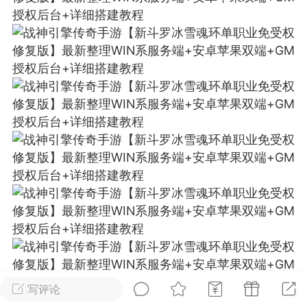
排行
在线
小黑屋
实时动态
直播
Lv.8
极品会员
靓号
黑凤梨
 21:51
电脑端
外挂制作
该内容只允许登录的用户查看
写评论