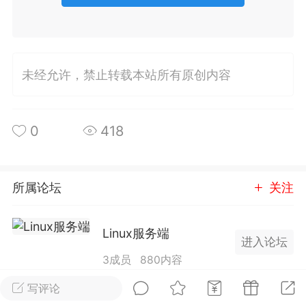
排行
在线
小黑屋
未经允许，禁止转载本站所有原创内容
实时动态
直播
0
418
Lv.8
极品会员
靓号
黑凤梨
所属论坛
关注
 21:51
电脑端
外挂制作
Linux服务端
进入论坛
该内容只允许登录的用户查看
3成员
880内容
写评论