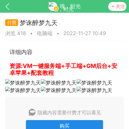
嗖，时光
关注
梦诛醉梦九天
浏览 418
•
电脑端
•
2022-11-27 10:49
详细内容
资源:VM一键服务端+手工端+GM后台+安
卓苹果+配套教程
SNS基于wordpress开发
你所看见
隐藏内容需要付费才可以看见
更新
商城
视频
购买