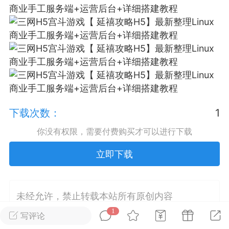
排行
在线
小黑屋
实时动态
直播
下载次数：
1
Lv.8
极品会员
靓号
黑凤梨
你没有权限，需要付费购买才可以进行下载
 21:51
电脑端
外挂制作
立即下载
该内容只允许登录的用户查看
未经允许，禁止转载本站所有原创内容
1
写评论