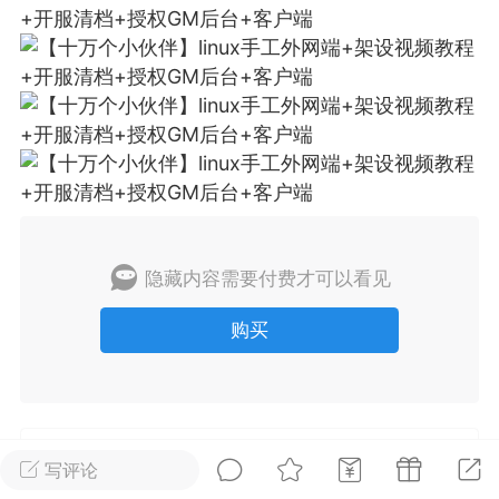
排行
在线
小黑屋
实时动态
直播
隐藏内容需要付费才可以看见
Lv.8
极品会员
靓号
黑凤梨
 21:51
电脑端
外挂制作
购买
该内容只允许登录的用户查看
未经允许，禁止转载本站所有原创内容
写评论