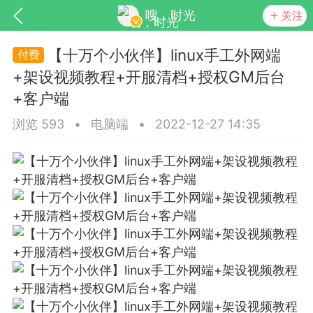
嗖，时光
关注
【十万个小伙伴】linux手工外网端
+架设视频教程+开服清档+授权GM后台
+客户端
浏览 593
•
电脑端
•
2022-12-27 14:35
SNS基于wordpress开发
你所看见
更新
商城
视频