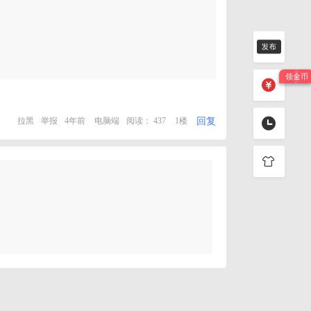
回复
拉黑
举报
4年前
电脑端
阅读： 437
1楼