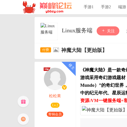
手游1
手游2
端游
Linux服务端
关注
神魔大陆【更始版】
《神魔大陆》是一款奇
游戏采用奇幻游戏题材，
Mundo）”的奇幻
中的纪元年代、星辰运
松松果
资源:VM一键服务端+
Lv.2
青铜会员