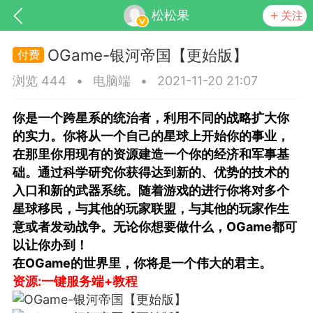
松松果
关注
OGame-银河帝国【更始版】
浏览 444
•
电脑端
•
2021-11-20 21:07
你是一个跨星系的统治者，利用不同的战略扩大你
的实力。你将从一个自己的星球上开始你的事业，
在那里你用现有的资源建造一个你的经济和军事基
础。通过科学研究你获得达到新的、优势的技术的
SNS基于wordpress开发
你所看见
入口和新的武器系统。随着游戏的进行你将对多个
星球移民，与其他的玩家联盟，与其他的玩家作生
意或者发动战争。无论你想要做什么，OGame都可
以让你办到！
在OGame的世界里，你将是一个伟大的君主。
更新
商城
视频
资源:一键服务端+教程