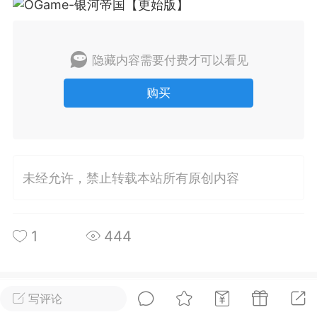
排行
在线
小黑屋
隐藏内容需要付费才可以看见
购买
实时动态
直播
未经允许，禁止转载本站所有原创内容
Lv.8
极品会员
靓号
黑凤梨
 21:51
电脑端
外挂制作
1
444
该内容只允许登录的用户查看
所属论坛
关注
写评论