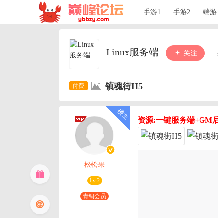
手游1
手游2
端游
Linux服务端
关注
镇魂街H5
资源:一键服务端+GM
松松果
Lv.2
青铜会员