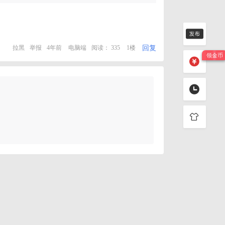
回复
拉黑
举报
4年前
电脑端
阅读： 335
1楼