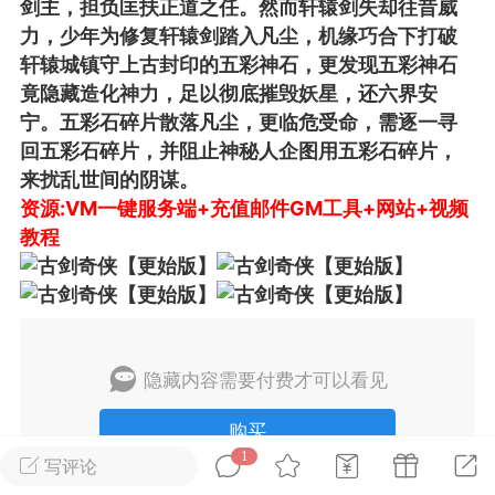
剑主，担负匡扶正道之任。然而轩辕剑失却往昔威
力，少年为修复轩辕剑踏入凡尘，机缘巧合下打破
排行
在线
小黑屋
轩辕城镇守上古封印的五彩神石，更发现五彩神石
竟隐藏造化神力，足以彻底摧毁妖星，还六界安
宁。五彩石碎片散落凡尘，更临危受命，需逐一寻
回五彩石碎片，并阻止神秘人企图用五彩石碎片，
实时动态
直播
来扰乱世间的阴谋。
资源:VM一键服务端+充值邮件GM工具+网站+视频
教程
Lv.8
极品会员
靓号
黑凤梨
 21:51
电脑端
外挂制作
隐藏内容需要付费才可以看见
该内容只允许登录的用户查看
购买
1
写评论