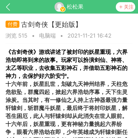
松松果
关注
古剑奇侠【更始版】
浏览 515
•
电脑端
•
2021-11-21 16:42
《古剑奇侠》游戏讲述了被封印的妖星重现，六界
浩劫即将到来的故事。玩家可以扮演剑仙、神将、
太乙等职业，去收集五彩神石，并借助五彩神石的
神力，去保护好六阶安宁。
SNS基于wordpress开发
你所看见
十六年前，妖星乱世，划破九天神州结界，天柱危
危欲坠，群魔四起，掀起六界浩劫序幕，天下生灵
涂炭。当其时，有一修仙之人持上古神器最强力量
轩辕剑，斩群魔斗妖星，最后终于将封印妖星，解
苍生困厄，此人与轩辕剑却从此消失在世人眼前。
更新
商城
视频
十六年后，妖星重现，更有神秘力量挑起六界纷
争，眼看六界浩劫在即，少年英雄成为轩辕剑新任