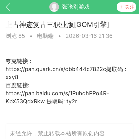
张张别游戏
关注
上古神迹复古三职业版[GOM引擎]
浏览 85
•
电脑端
•
2026-03-16 21:36
夸克链接：
https://pan.quark.cn/s/dbb444c7822c提取码：
xxy8
SNS基于wordpress开发
你所看见
百度链接:
https://pan.baidu.com/s/1PuhqhPPo4R-
KbX53QdxRkw 提取码: ty2r
更新
商城
视频
未经允许，禁止转载本站所有原创内容