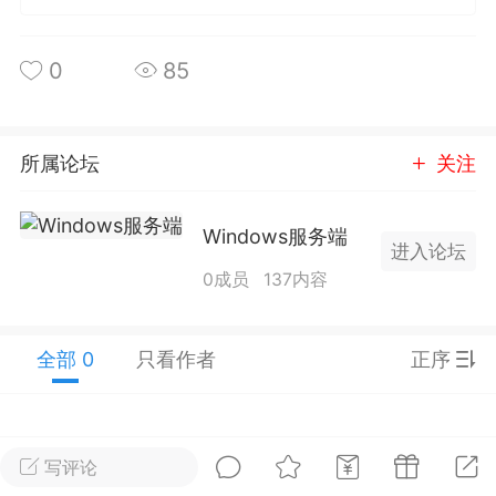
排行
在线
小黑屋
0
85
实时动态
直播
所属论坛
关注
Windows服务端
进入论坛
0成员
137内容
Lv.8
极品会员
靓号
黑凤梨
 21:51
电脑端
外挂制作
全部 0
只看作者
正序
该内容只允许登录的用户查看
写评论