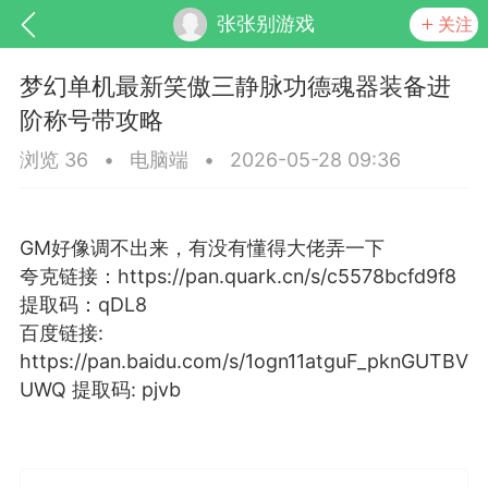
张张别游戏
关注
梦幻单机最新笑傲三静脉功德魂器装备进
阶称号带攻略
浏览 36
•
电脑端
•
2026-05-28 09:36
GM好像调不出来，有没有懂得大佬弄一下
夸克链接：https://pan.quark.cn/s/c5578bcfd9f8
SNS基于wordpress开发
你所看见
提取码：qDL8
百度链接:
https://pan.baidu.com/s/1ogn11atguF_pknGUTBV
UWQ 提取码: pjvb
更新
商城
视频