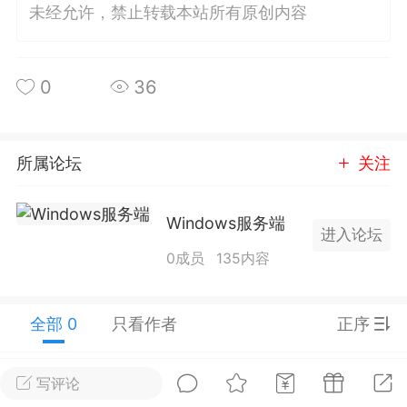
未经允许，禁止转载本站所有原创内容
排行
在线
小黑屋
0
36
实时动态
直播
所属论坛
关注
Windows服务端
Lv.8
极品会员
靓号
黑凤梨
进入论坛
 21:51
电脑端
外挂制作
0成员
135内容
全部 0
只看作者
正序
该内容只允许登录的用户查看
写评论