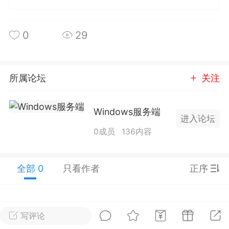
排行
在线
小黑屋
0
29
实时动态
直播
所属论坛
关注
Windows服务端
进入论坛
Lv.8
极品会员
靓号
黑凤梨
0成员
136内容
 21:51
电脑端
外挂制作
全部 0
只看作者
正序
该内容只允许登录的用户查看
写评论