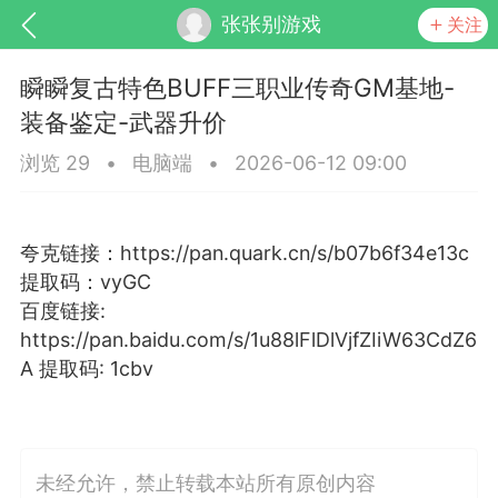
张张别游戏
关注
瞬瞬复古特色BUFF三职业传奇GM基地-
装备鉴定-武器升价
浏览 29
•
电脑端
•
2026-06-12 09:00
夸克链接：https://pan.quark.cn/s/b07b6f34e13c
提取码：vyGC
SNS基于wordpress开发
你所看见
百度链接:
https://pan.baidu.com/s/1u88lFlDlVjfZIiW63CdZ6
A 提取码: 1cbv
更新
商城
视频
未经允许，禁止转载本站所有原创内容