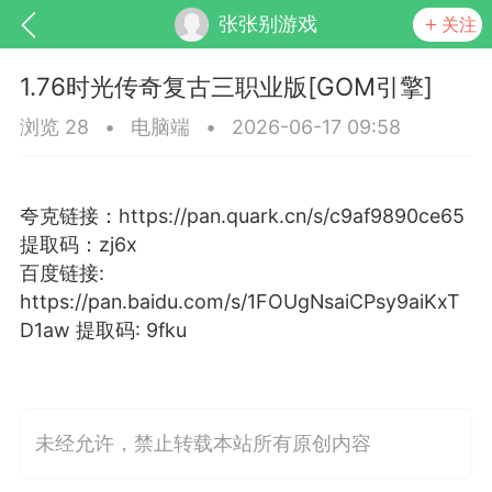
张张别游戏
关注
1.76时光传奇复古三职业版[GOM引擎]
浏览 28
•
电脑端
•
2026-06-17 09:58
夸克链接：https://pan.quark.cn/s/c9af9890ce65
提取码：zj6x
百度链接:
SNS基于wordpress开发
你所看见
https://pan.baidu.com/s/1FOUgNsaiCPsy9aiKxT
D1aw 提取码: 9fku
更新
商城
视频
未经允许，禁止转载本站所有原创内容