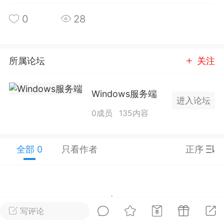
0
28
排行
在线
小黑屋
所属论坛
关注
实时动态
直播
Windows服务端
进入论坛
0成员
135内容
Lv.8
极品会员
靓号
黑凤梨
 21:51
电脑端
外挂制作
全部 0
只看作者
正序
该内容只允许登录的用户查看
写评论
暂没有数据