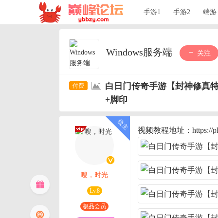
手游1
手游2
端游
Windows服务端
关注
白日门传奇手游【封神修真特
+脚印
视频教程地址：https://pla
嗖，时光
Lv.8
极品会员