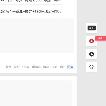
回复
拉黑
举报
4年前
电脑端
阅读： 370
1楼