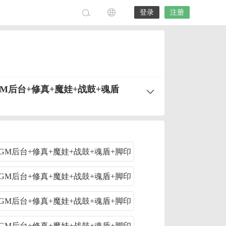
登录
注册
M后台+修真+魔娃+战鼓+魂盾