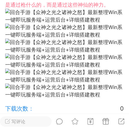
是通过枪什么的，而是通过这些神仙的神力。
排行
在线
小黑屋
实时动态
直播
Lv.8
极品会员
靓号
黑凤梨
 21:51
电脑端
外挂制作
该内容只允许登录的用户查看
下载次数：
0
你没有权限，需要VIP用户才可以进行下载
写评论