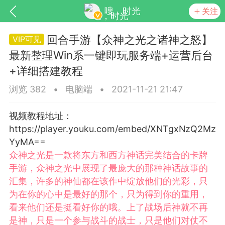
嗖，时光
关注
回合手游【众神之光之诸神之怒】
最新整理Win系一键即玩服务端+运营后台
+详细搭建教程
浏览 382
•
电脑端
•
2021-11-21 21:47
视频教程地址：
https://player.youku.com/embed/XNTgxNzQ2Mz
SNS基于wordpress开发
你所看见
YyMA==
众神之光是一款将东方和西方神话完美结合的卡牌
手游，众神之光中展现了最庞大的那种神话故事的
汇集，许多的神仙都在该作中绽放他们的光彩，只
为在你的心中是最好的那个，只为得到你的重用，
更新
商城
视频
看来他们还是挺看好你的哦。上了战场后神就不再
是神，只是一个参与战斗的战士，只是他们对仗不