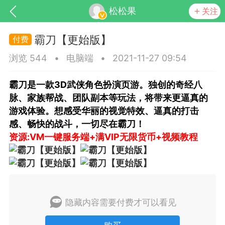
松松果
关注
霸刀【更始版】
浏览 544
•
电脑端
•
2021-11-27 09:54
霸刀是一款3D武侠角色扮演页游。独创的奇经八
脉、家族帮战、团队副本等玩法，将带来更逼真的
游戏体验。想感受华丽的视觉特效、逼真的打击
感、畅快的战斗，一切尽在霸刀！
SNS基于wordpress开发
你所看见
资源:VM一键服务端+满VIP无限货币+视频教程
更新
商城
视频
隐藏内容需要付费才可以看见