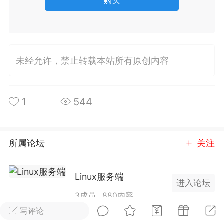
购买
排行
在线
小黑屋
未经允许，禁止转载本站所有原创内容
实时动态
直播
1
544
Lv.8
极品会员
靓号
黑凤梨
 21:51
电脑端
外挂制作
所属论坛
关注
Linux服务端
该内容只允许登录的用户查看
进入论坛
3成员
880内容
写评论